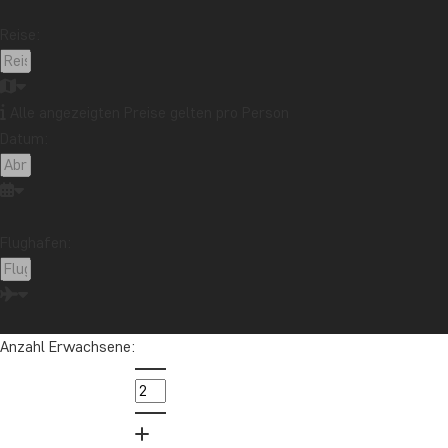
Stränden
Reise:
Reiseziel
Afrika
Argentinien
Asien
Australien
Bali
Borneo
Botswana
Brasilien
Cape Town
Alle angezeigten Preise gelten pro Person
Datum:
Chile
China
Costa Rica
Cuba
Ecuador
Galapagos-Inseln
Guatemala
Indonesien
Japan
Kambodscha
Kanada
Kenia
Kilimandscharo
Kolumbien
Laos
Flughafen:
Lateinamerika
Madagaskar
Malaysia
Malediven
Marokko
Mauritius
Mexiko
Neuseeland
Nordamerika
Ozeanien
Panama
Anzahl Erwachsene:
Peru
Sambia
Sansibar
Singapur
Sri Lanka
Südafrika
Tansania
Thailand
Uganda
USA
Vietnam