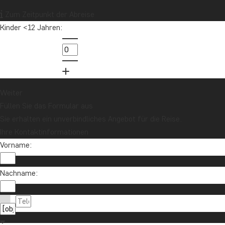
Zum Zeitpunkt der Abreise
Kinder <12 Jahren:
Möchten Sie Reiseinspirationen und
Neuigkeiten erhalten?
Melden Sie sich für unseren Newsletter an
und nehmen Sie an der Verlosung für eine
Reisegutschrift im Wert von 1.000 € teil!
Weiter
Füllen Sie das Formular aus
Sie erhalten ein unverbindliches Angebot für die Reise.
Jetzt anmelden
Ihre Kontaktinformationen
Vorname:
Nachname: