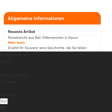
Allgemeine Informationen
Neueste Artikel
Reisebericht aus Bali: Flitterwochen in Kaura
Mehr lesen
Erzählt Ihr Souvenir eine Geschichte, die Sie teilen
möchten?
Angebot anfragen
Mehr lesen
Zurück
Reisebericht aus Malaysia: Bootstour auf dem
Kinabatangan-Fluss im Norden Borneos
Mehr lesen
Angebot anfragen
Thema
Ihre Reise
Beste Reisezeit
Essen und Trinken
Feiertage
Nachhaltigkeit
Nationalparks
Packlisten
Reiseziel:
Reisebericht
Reiseguides
Reisetipps
Safari und Tierreich
Sehenswürdigkeiten