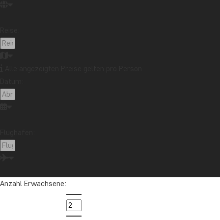
Safari und Tierreich
Sehenswürdigkeiten
Stränden
Reise:
Reiseziel
Afrika
Argentinien
Asien
Australien
Bali
Borneo
Botswana
Brasilien
Cape Town
Alle angezeigten Preise gelten pro Person
Datum:
Chile
China
Costa Rica
Cuba
Ecuador
Galapagos-Inseln
Guatemala
Indonesien
Japan
Kambodscha
Kanada
Kenia
Kilimandscharo
Kolumbien
Laos
Flughafen:
Lateinamerika
Madagaskar
Malaysia
Malediven
Marokko
Mauritius
Mexiko
Neuseeland
Nordamerika
Ozeanien
Panama
Anzahl Erwachsene:
Peru
Sambia
Sansibar
Singapur
Sri Lanka
Südafrika
Tansania
Thailand
Uganda
USA
Vietnam