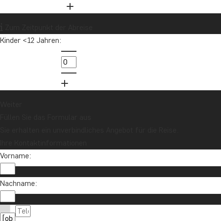
Zum Zeitpunkt der Abreise
Kinder <12 Jahren:
Möchten Sie Reiseinspirationen und
Neuigkeiten erhalten?
Melden Sie sich für unseren Newsletter an
und nehmen Sie an der Verlosung für eine
Reisegutschrift im Wert von 1.000 € teil!
Weiter
Füllen Sie das Formular aus
Sie erhalten ein unverbindliches Angebot für die Reise.
Jetzt anmelden
Ihre Kontaktinformationen
Vorname:
Nachname: