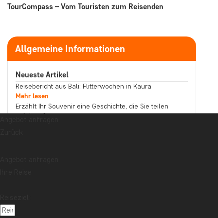
TourCompass – Vom Touristen zum Reisenden
Allgemeine Informationen
Neueste Artikel
Reisebericht aus Bali: Flitterwochen in Kaura
Mehr lesen
Erzählt Ihr Souvenir eine Geschichte, die Sie teilen
möchten?
Angebot anfragen
Mehr lesen
Zurück
Reisebericht aus Malaysia: Bootstour auf dem
Kinabatangan-Fluss im Norden Borneos
Mehr lesen
Angebot anfragen
Thema
Ihre Reise
Beste Reisezeit
Essen und Trinken
Feiertage
Nachhaltigkeit
Nationalparks
Packlisten
Reiseziel:
Reisebericht
Reiseguides
Reisetipps