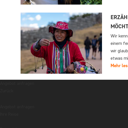
ERZÄHL
MÖCHT
Wir kenn
einem fe
wir glaub
etwas mi
Mehr le
Angebot anfragen
REISE
Zurück
KINAB
Im April 
Angebot anfragen
Natur und
Ihre Reise
dem Kinab
ihren tr