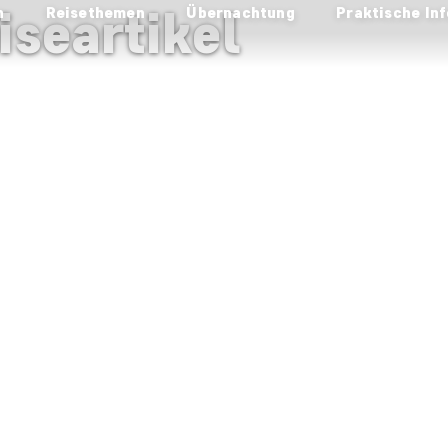
iseartikel
n
Reisethemen
Übernachtung
Praktische Inf