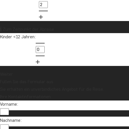
weiß, wa
Mehr le
Zum Zeitpunkt der Abreise
Kinder <12 Jahren:
1
2
3
4
5
Weiter
Füllen Sie das Formular aus
Sie erhalten ein unverbindliches Angebot für die Reise.
Ihre Kontaktinformationen
Vorname:
Nachname: