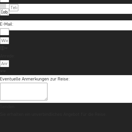
Möchten Sie Reiseinspirationen und Neuigkeiten 
Melden Sie sich für unseren Newsletter an und nehmen Sie an d
E-Mail:
Über TourC
Anrede:
TourCompas
04193 809 4515
Gartenstraße
info@tourcompass.de
Eventuelle Anmerkungen zur Reise:
DE-24558 Hen
Mo.-Do.: 10-16 | Fr.: 10-14
St-Nr.: 11 29
Deutschland
Senden
Sie erhalten ein unverbindliches Angebot für die Reise.
Copyright © 2006 - 2026 | TourCompass GmbH