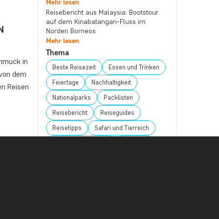
Mehr lesen
Reisebericht aus Malaysia: Bootstour
auf dem Kinabatangan-Fluss im
N
Norden Borneos
Mehr lesen
Thema
hmuck in
Beste Reisezeit
Essen und Trinken
 von dem
Feiertage
Nachhaltigkeit
en Reisen
Nationalparks
Packlisten
Reisebericht
Reiseguides
Reisetipps
Safari und Tierreich
Sehenswürdigkeiten
Stränden
Reiseziel
Afrika
Argentinien
Asien
ische
Australien
Bali
Borneo
er auf
Botswana
Brasilien
Cape Town
 für
 zu…
Chile
China
Costa Rica