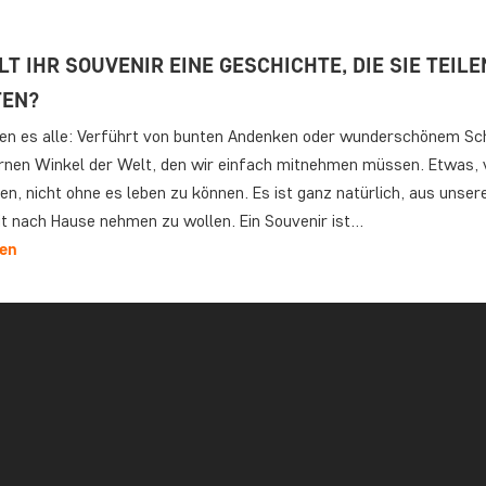
T IHR SOUVENIR EINE GESCHICHTE, DIE SIE TEILE
EN?
en es alle: Verführt von bunten Andenken oder wunderschönem Sc
rnen Winkel der Welt, den wir einfach mitnehmen müssen. Etwas,
en, nicht ohne es leben zu können. Es ist ganz natürlich, aus unser
t nach Hause nehmen zu wollen. Ein Souvenir ist…
sen
BERICHT AUS MALAYSIA: BOOTSTOUR AUF DEM
ATANGAN-FLUSS IM NORDEN BORNEOS
2026 reiste unsere Reisespezialistin Jude nach Borneo, um die mag
 Tierwelt der Insel zu erleben. Lesen Sie unten von ihrem Abenteu
atangan-Fluss. Borneo, die drittgrößte Insel der Welt, ist berühmt
opischen Regenwald und dafür, einer der wenigen Orte auf der Erde