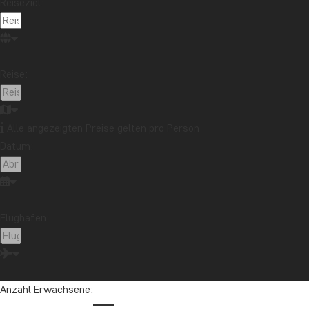
Reiseziel:
Mehr le
REISEB
Reise:
ZWEIT
Stellen S
Alle angezeigten Preise gelten pro Person
suchen n
Datum:
Product M
müssen S
Lesen…
Mehr le
Flughafen:
TREFF
Eine Safa
die Perso
Anzahl Erwachsene:
die klei