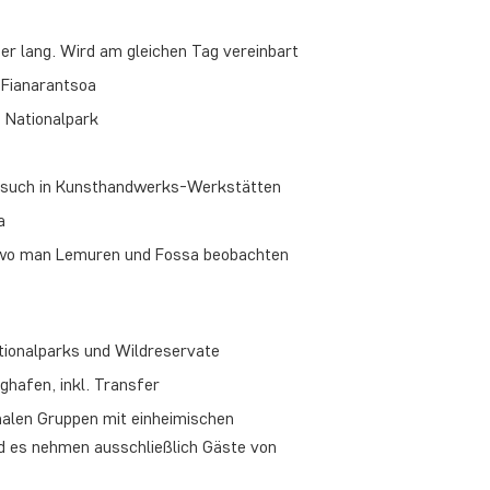
der lang. Wird am gleichen Tag vereinbart
 Fianarantsoa
Nationalpark
 Besuch in Kunsthandwerks-Werkstätten
a
e, wo man Lemuren und Fossa beobachten
ationalparks und Wildreservate
hafen, inkl. Transfer
onalen Gruppen mit einheimischen
d es nehmen ausschließlich Gäste von