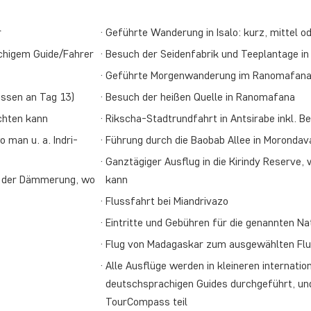
r
Geführte Wanderung in Isalo: kurz, mittel o
chigem Guide/Fahrer
Besuch der Seidenfabrik und Teeplantage in
Geführte Morgenwanderung im Ranomafana 
essen an Tag 13)
Besuch der heißen Quelle in Ranomafana
chten kann
Rikscha-Stadtrundfahrt in Antsirabe inkl.
man u. a. Indri-
Führung durch die Baobab Allee in Morondav
Ganztägiger Ausflug in die Kirindy Reserv
n der Dämmerung, wo
kann
Flussfahrt bei Miandrivazo
Eintritte und Gebühren für die genannten N
Flug von Madagaskar zum ausgewählten Flug
Alle Ausflüge werden in kleineren internati
deutschsprachigen Guides durchgeführt, un
TourCompass teil