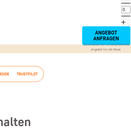
ANGEBOT
ANFRAGEN
Sie erhalten ein unverbindliches
Angebot für die Reise.
ISSEN
TRUSTPILOT
halten