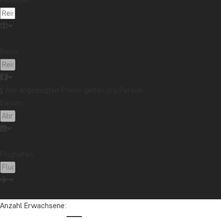
Reiseziel:
TAG 2
Ankunft auf Madagas
Reise:
TAG 3
Antananarivo – Anda
Alle angezeigten Preise gelten pro Person
TAG 4
Erlebnisse im Andas
Datum:
TAG 5
Andasibe – Antanana
Flughafen:
TAG 6
Antananarivo – Ambo
Anzahl Erwachsene:
TAG 7
Ambositra – Isalo Na