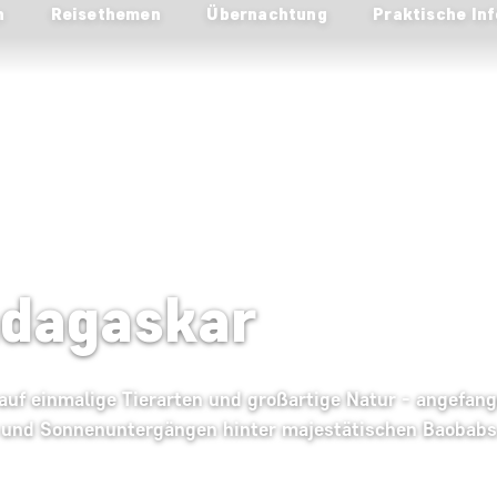
n
Reisethemen
Übernachtung
Praktische Inf
adagaskar
 auf einmalige Tierarten und großartige Natur - angefa
 und Sonnenuntergängen hinter majestätischen Baobabs