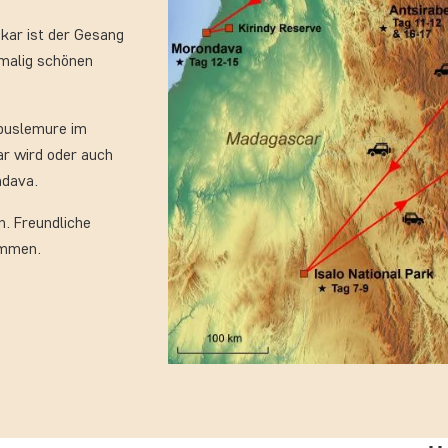
kar ist der Gesang
nmalig schönen
mbuslemure im
ar wird oder auch
ndava.
n. Freundliche
ammen.