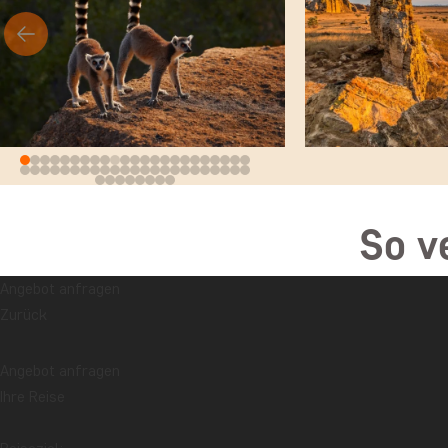
So v
Angebot anfragen
Zurück
Angebot anfragen
Ihre Reise
TAG 1
Abreise vom gewählt