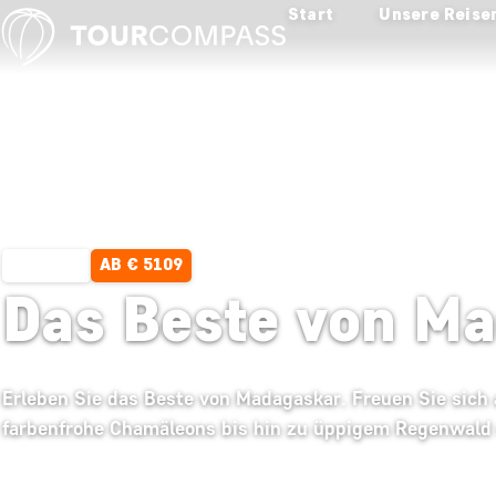
Start
Unsere Reise
AB € 5109
19 TAGE
Das Beste von M
Erleben Sie das Beste von Madagaskar. Freuen Sie sich
farbenfrohe Chamäleons bis hin zu üppigem Regenwald