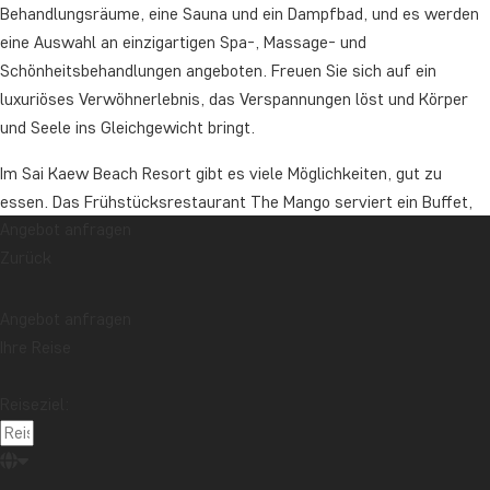
Behandlungsräume, eine Sauna und ein Dampfbad, und es werden
eine Auswahl an einzigartigen Spa-, Massage- und
Schönheitsbehandlungen angeboten. Freuen Sie sich auf ein
luxuriöses Verwöhnerlebnis, das Verspannungen löst und Körper
und Seele ins Gleichgewicht bringt.
Im Sai Kaew Beach Resort gibt es viele Möglichkeiten, gut zu
essen. Das Frühstücksrestaurant The Mango serviert ein Buffet,
Angebot anfragen
während der Winkks Beach Club am Strand internationale Küche
Zurück
und thailändische Klassiker auf der Karte hat. Gelegentlich gibt es
Veranstaltungen mit Live-Musik und Feuershows am Strand. Wenn
Sie ein Dessert möchten, serviert Scoop Garden köstliches,
Angebot anfragen
hausgemachtes Eis.
Ihre Reise
Das Sai Kaew Beach Resort ist mit seiner lebhaften Atmosphäre,
Reiseziel:
seiner großartigen Lage und den luxuriösen Einrichtungen die ideale
Wahl für alle, die einen unvergesslichen Urlaub in Thailand
verbringen möchten.