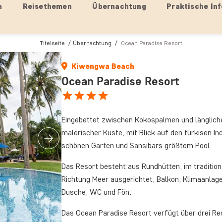
n
Reisethemen
Übernachtung
Praktische Inf
Titelseite
Übernachtung
Ocean Paradise Resort
Kiwengwa Beach
Ocean Paradise Resort
Eingebettet zwischen Kokospalmen und länglich
malerischer Küste, mit Blick auf den türkisen I
schönen Gärten und Sansibars größtem Pool.
Das Resort besteht aus Rundhütten, im traditione
Richtung Meer ausgerichtet, Balkon, Klimaanlag
Dusche, WC und Fön.
Das Ocean Paradise Resort verfügt über drei Res