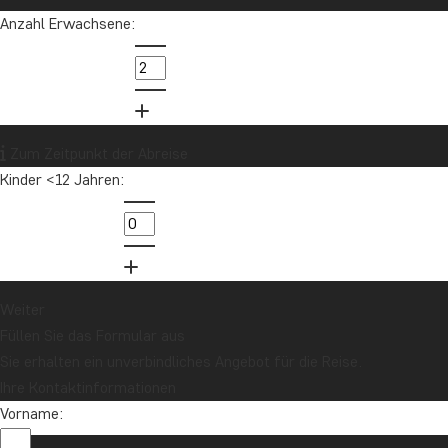
Anzahl Erwachsene:
Zum Zeitpunkt der Abreise
Afrika
Kinder <12 Jahren:
Weiter
Füllen Sie das Formular aus
Sie erhalten ein unverbindliches Angebot für die Reise.
Ihre Kontaktinformationen
Vorname: