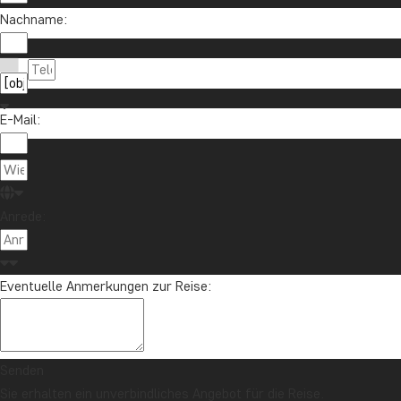
Nachname:
Möchten Sie Reiseinspirationen und Neuigkeiten 
Melden Sie sich für unseren Newsletter an und nehmen Sie an d
E-Mail:
Über TourC
Anrede:
TourCompas
04193 809 4515
Gartenstraße
info@tourcompass.de
Eventuelle Anmerkungen zur Reise:
DE-24558 Hen
Mo.-Do.: 10-16 | Fr.: 10-14
St-Nr.: 11 29
Deutschland
Senden
Sie erhalten ein unverbindliches Angebot für die Reise.