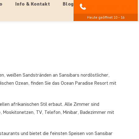
o
Info & Kontakt
Blog
04193 809 4515
Heute geöffnet 10 - 16
en, weißen Sandstränden an Sansibars nordöstlicher,
ndischen Ozean, finden Sie das Ocean Paradise Resort mit
llen afrikanischen Stil erbaut. Alle Zimmer sind
e, Moskitonetzen, TV, Telefon, Minibar, Badezimmer mit
taurants und bietet die feinsten Speisen von Sansibar