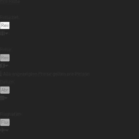
Ihre Reise
Reiseziel:
Reise:
Alle angezeigten Preise gelten pro Person
Datum:
Flughafen: