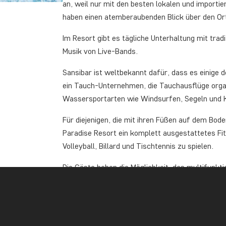
an, weil nur mit den besten lokalen und importie
haben einen atemberaubenden Blick über den Ort
Im Resort gibt es tägliche Unterhaltung mit trad
Musik von Live-Bands.
Sansibar ist weltbekannt dafür, dass es einige d
ein Tauch-Unternehmen, die Tauchausflüge orga
Wassersportarten wie Windsurfen, Segeln und 
Für diejenigen, die mit ihren Füßen auf dem Bod
Paradise Resort ein komplett ausgestattetes Fi
Volleyball, Billard und Tischtennis zu spielen.
Die Gäste haben die Möglichkeit, das multifunkt
Behandlungsräume, Dampfbad, Sauna, 2 Whirlpoo
Hautpflegeprodukte, Fitnessraum und Salon.
Es ist möglich, „All Inclusive” dazuzubuchen, w