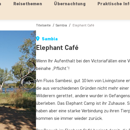
n
Reisethemen
Übernachtung
Praktische Inf
Titelseite
Sambia
Elephant Café
Sambia
Elephant Café
Wenn Ihr Aufenthalt bei den Victoriafällen eine V
beinahe „Pflicht“!
Am Fluss Sambesi, gut 10 km von Livingstone ent
die aus verschiedenen Gründen nicht mehr einer
Wilderern gerettet, andere wurder in Gefangens
überleben. Das Elephant Camp ist ihr Zuhause. Si
haben aber eine starke Verbindung zu ihren Tier
kommen sie immer wieder zurück.