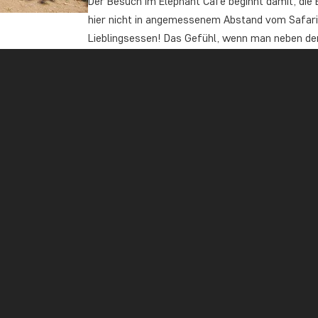
Der Besuch im Elephant Café beginnt damit, die 
hier nicht in angemessenem Abstand vom Safaria
Lieblingsessen! Das Gefühl, wenn man neben dem
eifrigen Rüssel den Beutel mit Leckerbissen in I
beschreiben. Er ist gigantisch, und sein Betteln
sanft. Wenn Sie wirklich mutig sind, können Sie
Seite zu nehmen, damit Sie die Leckerbissen dir
Während der gesamten Fütterung macht das Pers
anschließend zugesandt werden. Dies ist im Prei
Treffen mit diesen sanften Giganten.
Nach der Elefantenfütterung werden auch Sie m
Neben dem Elefantenplatz gibt es außer der ein
Café, welches das Mittagessen serviert (im Prei
gesamte Essen wird aus regionalen Produkten zu
Nüsse, Wildblumen usw. – natürlich je nach Jah
Lieblingsgerichten der Elefanten. Die Köche hi