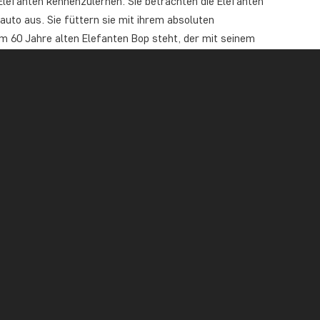
Elefanten kennenzulernen. Sie betrachten die Elefanten
uto aus. Sie füttern sie mit ihrem absoluten
 60 Jahre alten Elefanten Bop steht, der mit seinem
hrer Hand erreichen will, kann man fast gar nicht
 nach mehr Leckerbissen ist sowohl hartnäckig als auch
 die Elefanten auch darum bitten, den Rüssel etwas zur
ekt auf die Zunge legen können!
onal vom Elephant Café Fotos von Ihnen, die Ihnen
s enthalten und eine fantastische Erinnerung an das
it Leckerbissen verwöhnt.
zigartigen Aussicht auf den Fluss Sambesi auch ein
s inbegriffen). Und was für ein Mittagessen! Das
bereitet, die in diesem Gebiet wachsen: Obst, Kräuter,
reszeit. Einzelne Rohwaren gehören auch zu den
er können zaubern, das Essen schmeckt einfach