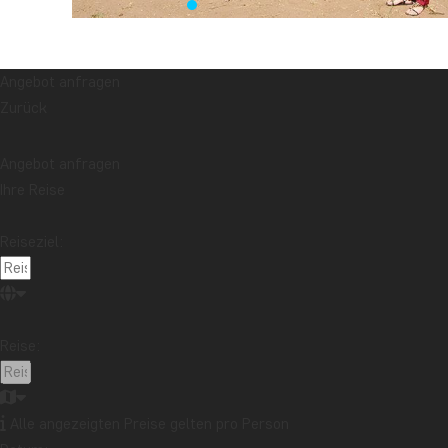
Angebot anfragen
Zurück
Angebot anfragen
Ihre Reise
Reiseziel:
Reise:
Alle angezeigten Preise gelten pro Person