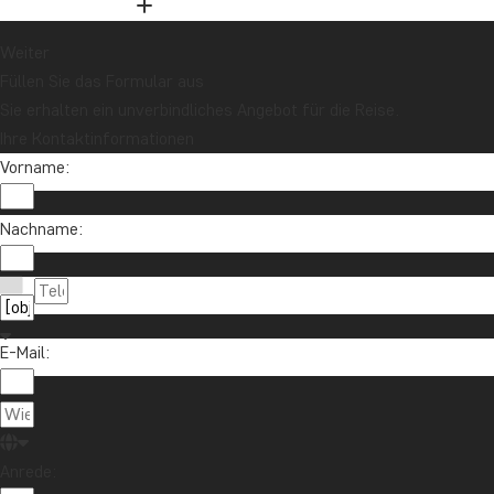
Weiter
Füllen Sie das Formular aus
Sie erhalten ein unverbindliches Angebot für die Reise.
Ihre Kontaktinformationen
Vorname:
Nachname:
Möchten Sie Reiseinspirationen und Neuigkeiten 
Melden Sie sich für unseren Newsletter an und nehmen Sie an d
E-Mail:
Über TourC
Anrede: