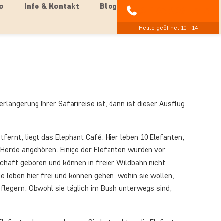
o
Info & Kontakt
Blog
04193 809 4515
Heute geöffnet 10 - 14
erlängerung Ihrer Safarireise ist, dann ist dieser Ausflug
fernt, liegt das Elephant Café. Hier leben 10 Elefanten,
 Herde angehören. Einige der Elefanten wurden vor
chaft geboren und können in freier Wildbahn nicht
e leben hier frei und können gehen, wohin sie wollen,
pflegern. Obwohl sie täglich im Bush unterwegs sind,