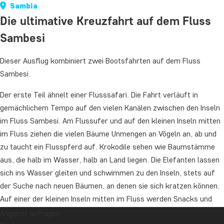
Sambia
Die ultimative Kreuzfahrt auf dem Fluss
Sambesi
Dieser Ausflug kombiniert zwei Bootsfahrten auf dem Fluss
Sambesi.
Der erste Teil ähnelt einer Flusssafari. Die Fahrt verläuft in
gemächlichem Tempo auf den vielen Kanälen zwischen den Inseln
im Fluss Sambesi. Am Flussufer und auf den kleinen Inseln mitten
im Fluss ziehen die vielen Bäume Unmengen an Vögeln an, ab und
zu taucht ein Flusspferd auf. Krokodile sehen wie Baumstämme
aus, die halb im Wasser, halb an Land liegen. Die Elefanten lassen
sich ins Wasser gleiten und schwimmen zu den Inseln, stets auf
der Suche nach neuen Bäumen, an denen sie sich kratzen können.
Auf einer der kleinen Inseln mitten im Fluss werden Snacks und
Getränke genossen.
Angebot anfragen