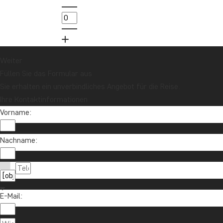
Möchten Sie Reiseinspirationen und
Neuigkeiten erhalten?
Melden Sie sich für unseren Newsletter an
und nehmen Sie an der Verlosung für eine
Reisegutschrift im Wert von 1.000 € teil!
Weiter
Füllen Sie das Formular aus
Sie erhalten ein unverbindliches Angebot für die Reise.
Jetzt anmelden
Ihre Kontaktinformationen
Vorname:
Nachname:
E-Mail:
Kontaktieren Sie uns