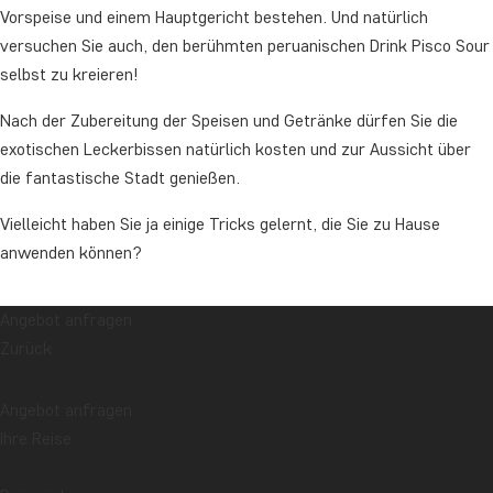
Vorspeise und einem Hauptgericht bestehen. Und natürlich
versuchen Sie auch, den berühmten peruanischen Drink Pisco Sour
selbst zu kreieren!
Nach der Zubereitung der Speisen und Getränke dürfen Sie die
exotischen Leckerbissen natürlich kosten und zur Aussicht über
die fantastische Stadt genießen.
Vielleicht haben Sie ja einige Tricks gelernt, die Sie zu Hause
anwenden können?
Angebot anfragen
Dauer: ca. 2–3 Stunden
Zurück
Der Ausflug beinhaltet: Transport von/zu Ihrem Hotel in Cusco,
Angebot anfragen
englischsprachiger Koch und die selbst von Ihnen zubereitete
Ihre Reise
Mahlzeit.