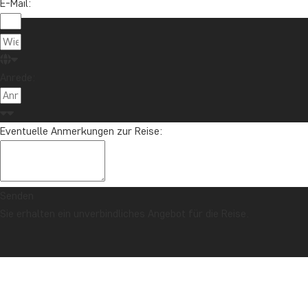
E-Mail:
Anrede:
Eventuelle Anmerkungen zur Reise:
Senden
Sie erhalten ein unverbindliches Angebot für die Reise.
SICHERHEITSGARANTIE & PREISGARANTIE
Titelseite
Wanderung zur Lost City, Kolumbien