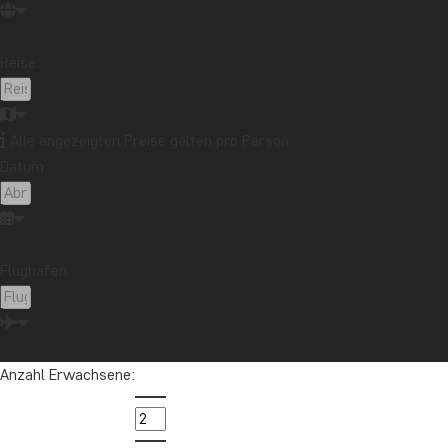
wassersparende Einrichtungen angebracht. Als Gast k
Viel Aufmerksamkeit wird auch der Reduzierung der 
Reise:
kommen keine Plastiktüten zum Einsatz und Strohhal
mitzunehmende Gerichte und verringern dadurch den V
Alle angezeigten Preise gelten pro Person
Gleichzeitig legen die Sanctuary Hotels & Resorts Wer
Datum:
den Einsatz und die Lagerung von Reinigungsmitteln gr
Um die Verschwendung von Lebensmitteln zu reduziere
konkreter Schritt hin zu weniger Treibhausgasen und 
Flughafen:
Wenn Sie sich für das Sanctuary Hotel in Luang Praban
Anzahl Erwachsene: