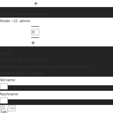
Zum Zeitpunkt der Abreise
Kinder <12 Jahren:
Weiter
Füllen Sie das Formular aus
Sie erhalten ein unverbindliches Angebot für die Reise.
Ihre Kontaktinformationen
Vorname:
Nachname:
Möchten Sie Reiseinspirationen und Neuigkeiten 
Melden Sie sich für unseren Newsletter an und nehmen Sie an d