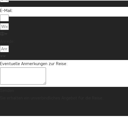
E-Mail:
Über TourC
Anrede:
TourCompas
04193 809 4515
Gartenstraße
info@tourcompass.de
Eventuelle Anmerkungen zur Reise:
DE-24558 Hen
Mo.-Do.: 10-16 | Fr.: 10-14
St-Nr.: 11 29
Deutschland
Senden
Sie erhalten ein unverbindliches Angebot für die Reise.
Copyright © 2006 - 2026 | TourCompass GmbH