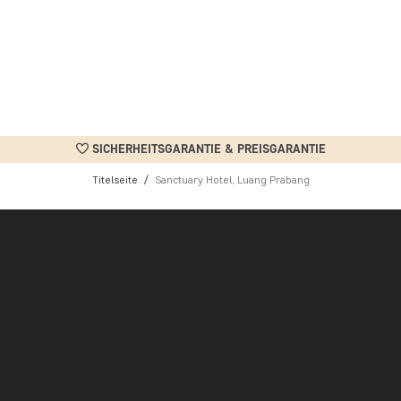
SICHERHEITSGARANTIE & PREISGARANTIE
Titelseite
Sanctuary Hotel, Luang Prabang
r Hotelkette Sanctuary Hotels & Resorts zusammenzuarbeiten.
erung ausgezeichnet worden, einem international anerkannten System
ltmanagement und ethisch vertretbaren Arbeitsbedingungen bis hi
äste.
Weise. Wenn ein Zimmer leer steht, werden elektrische Geräte ausge
ce die Temperatur auf 25 °C ein und der Energie- und Wasserverbr
per des Hotels sind gegen LED ausgetauscht worden und an Wasserh