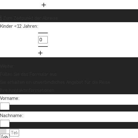
Zum Zeitpunkt der Abreise
Kinder <12 Jahren:
Weiter
Füllen Sie das Formular aus
Sie erhalten ein unverbindliches Angebot für die Reise.
Ihre Kontaktinformationen
Vorname:
Nachname:
Möchten Sie Reiseinspirationen und Neuigkeiten 
Melden Sie sich für unseren Newsletter an und nehmen Sie an d