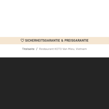
SICHERHEITSGARANTIE & PREISGARANTIE
Titelseite
Restaurant KOTO Van Mieu, Vietnam
aurant wurde 1999 vom australisch-vietnamesischen Koch Jimmy P
ng zu Bildung und Arbeit fehlt. Ziel ist es, benachteiligten jungen
ine Schule besucht oder sind in instabilen familiären Verhältniss
spiegelt die Grundüberzeugung des Projekts wider, dass Wissen w
dungsprogramm teil, das berufliche Qualifizierung mit persönlicher
ie praktische Erfahrung in Küche, Service und den Abläufen des R