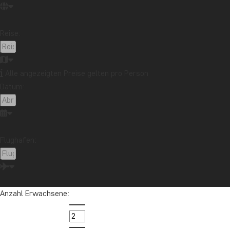
Englisch, IT und Lebenskompetenzen vermittelt, was 
Monate und ist für die Teilnehmenden kostenfrei.
Reise:
Die Arbeit von KOTO geht über die Vermittlung berufl
Die jungen Menschen werden während des gesamten Pr
Viele arbeiten anschließend in Hotels und Restaurant
Alle angezeigten Preise gelten pro Person
zurück.
Datum:
Wenn Sie im Rahmen Ihrer Stadtrundfahrt durch Hanoi 
trägt direkt zu Bildung, sozialer Verantwortung und b
– Und zudem genießen Sie köstliche vietnamesische Ge
Flughafen:
Anzahl Erwachsene: