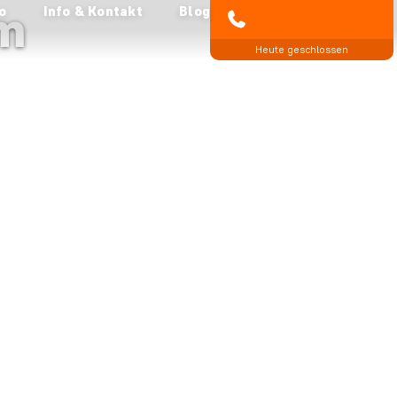
am
o
Info & Kontakt
Blog
04193 809 4515
Heute geschlossen