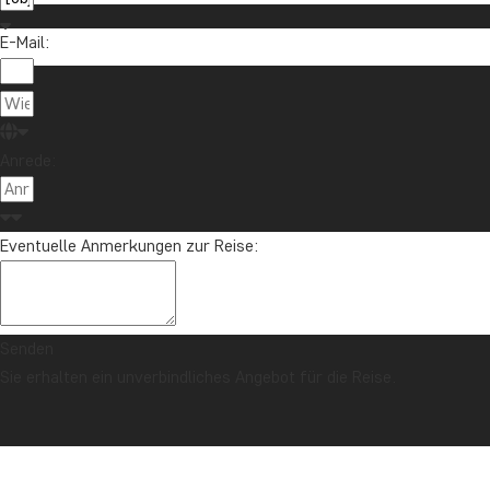
E-Mail:
Über TourC
Anrede:
TourCompas
04193 809 4515
Gartenstraße
info@tourcompass.de
Eventuelle Anmerkungen zur Reise:
DE-24558 Hen
Mo.-Do.: 10-16 | Fr.: 10-14
St-Nr.: 11 29
Deutschland
Senden
Sie erhalten ein unverbindliches Angebot für die Reise.
Copyright © 2006 - 2026 | TourCompass GmbH