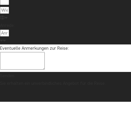
Anrede:
Eventuelle Anmerkungen zur Reise:
Senden
Sie erhalten ein unverbindliches Angebot für die Reise.
SICHERHEITSGARANTIE & PREISGARANTIE
Titelseite
Quyet Thang, Hoa Binh
In den üppig grünen Bergen der Provinz Hoa Binh, rund 110