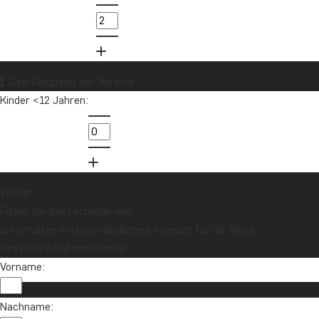
Zum Zeitpunkt der Abreise
Kinder <12 Jahren:
Weiter
Füllen Sie das Formular aus
Sie erhalten ein unverbindliches Angebot für die Reise.
Ihre Kontaktinformationen
Vorname:
Nachname: