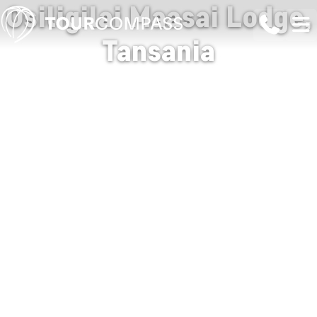
Osiligilai Maasai Lodge,
Tansania