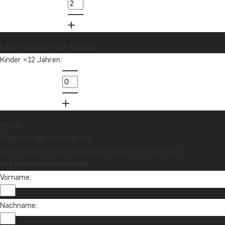
Zum Zeitpunkt der Abreise
Kinder <12 Jahren:
Weiter
Füllen Sie das Formular aus
Sie erhalten ein unverbindliches Angebot für die Reise.
Ihre Kontaktinformationen
Vorname:
Nachname: