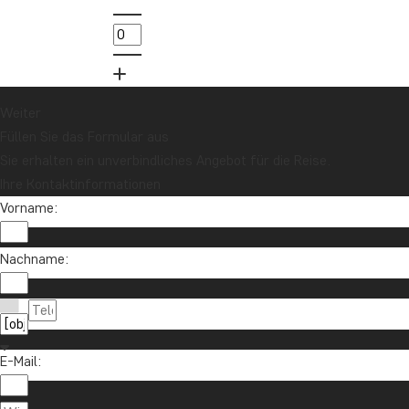
Möchten Sie Reiseinspirationen und
Neuigkeiten erhalten?
Melden Sie sich für unseren Newsletter an
und nehmen Sie an der Verlosung für eine
Reisegutschrift im Wert von 1.000 € teil!
Weiter
Füllen Sie das Formular aus
Sie erhalten ein unverbindliches Angebot für die Reise.
Jetzt anmelden
Ihre Kontaktinformationen
Vorname:
Nachname:
E-Mail:
Kontaktieren Sie uns