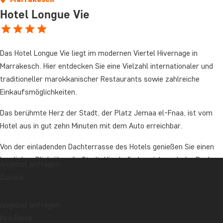
Hotel Longue Vie
Das Hotel Longue Vie liegt im modernen Viertel Hivernage in
Marrakesch. Hier entdecken Sie eine Vielzahl internationaler und
traditioneller marokkanischer Restaurants sowie zahlreiche
Einkaufsmöglichkeiten.
Das berühmte Herz der Stadt, der Platz Jemaa el-Fnaa, ist vom
Hotel aus in gut zehn Minuten mit dem Auto erreichbar.
Von der einladenden Dachterrasse des Hotels genießen Sie einen
herrlichen Blick über die Stadt. Hier befinden sich auch der Pool
Angebot anfragen
des Hotels und eines der beiden hauseigenen Restaurants.
Zurück
Die 90 Zimmer sind modern und stilvoll eingerichtet. Sie sind
Angebot anfragen
jeweils mit Klimaanlage, Minikühlschrank, Flachbild-TV und
Ihre Reise
kostenlosem WLAN ausgestattet.