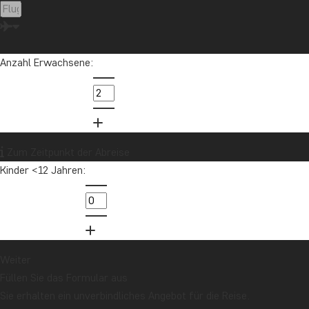
Lateinamerika
Madagaskar
Malaysia
Malediven
Marokko
Mauritius
Mexiko
Neuseeland
Nordamerika
Ozeanien
Panama
Anzahl Erwachsene:
Peru
Sambia
Sansibar
Singapur
Sri Lanka
Südafrika
Tansania
Thailand
Uganda
USA
Vietnam
Zum Zeitpunkt der Abreise
Kinder <12 Jahren:
Möchten Sie Reiseinspirationen und
Neuigkeiten erhalten?
Melden Sie sich für unseren Newsletter an
und nehmen Sie an der Verlosung für eine
Reisegutschrift im Wert von 1.000 € teil!
Weiter
Füllen Sie das Formular aus
Sie erhalten ein unverbindliches Angebot für die Reise.
Jetzt anmelden