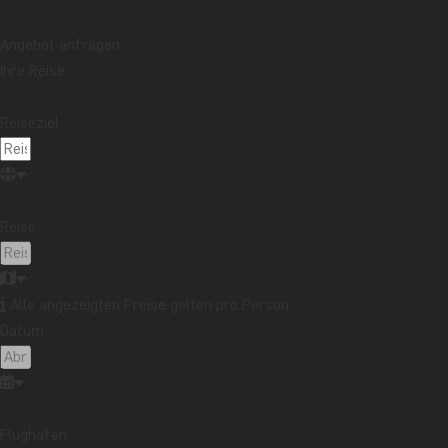
Kinabatangan-Fluss im Norden Borneos
Mehr lesen
Angebot anfragen
Thema
Ihre Reise
Beste Reisezeit
Essen und Trinken
Feiertage
Nachhaltigkeit
Nationalparks
Packlisten
Reiseziel:
Reisebericht
Reiseguides
Reisetipps
Safari und Tierreich
Sehenswürdigkeiten
Stränden
Reise:
Reiseziel
Afrika
Argentinien
Asien
Australien
Bali
Borneo
Botswana
Brasilien
Cape Town
Alle angezeigten Preise gelten pro Person
Datum:
Chile
China
Costa Rica
Cuba
Ecuador
Galapagos-Inseln
Guatemala
Indonesien
Japan
Kambodscha
Kanada
Kenia
Kilimandscharo
Kolumbien
Laos
Flughafen: