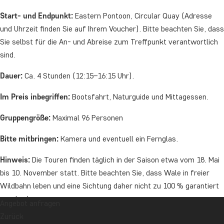
Start- und Endpunkt:
Eastern Pontoon, Circular Quay (Adresse
und Uhrzeit finden Sie auf Ihrem Voucher). Bitte beachten Sie, dass
Sie selbst für die An- und Abreise zum Treffpunkt verantwortlich
sind.
Dauer:
Ca. 4 Stunden (12:15–16:15 Uhr).
Im Preis inbegriffen:
Bootsfahrt, Naturguide und Mittagessen.
Gruppengröße:
Maximal 96 Personen
Bitte mitbringen:
Kamera und eventuell ein Fernglas.
Hinweis:
Die Touren finden täglich in der Saison etwa vom 18. Mai
bis 10. November statt. Bitte beachten Sie, dass Wale in freier
Wildbahn leben und eine Sichtung daher nicht zu 100 % garantiert
werden kann.
Angebot anfragen
Zurück
Wichtig:
Kinder unter 5 Jahren sind auf der Tour willkommen,