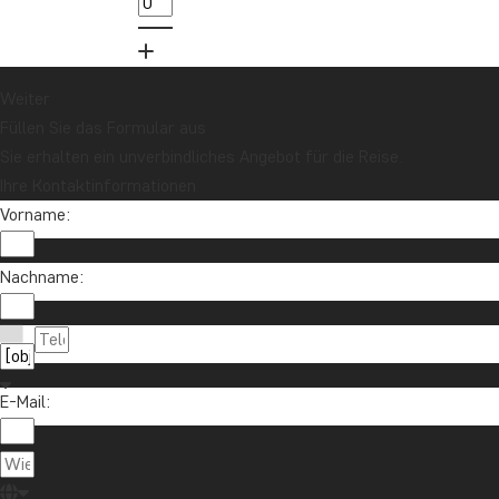
Neuigkeiten erhalten?
Melden Sie sich für unseren Newsletter an
und nehmen Sie an der Verlosung für eine
Reisegutschrift im Wert von 1.000 € teil!
Weiter
Füllen Sie das Formular aus
Sie erhalten ein unverbindliches Angebot für die Reise.
Jetzt anmelden
Ihre Kontaktinformationen
Vorname:
Nachname:
E-Mail:
Kontaktieren Sie uns
04193 809 4515
Über TourCompass