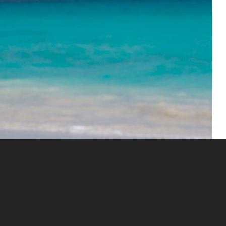
s die „kalte trockene“ Zeit bezeichnet, da Wasser- und
net weniger. Auf den Galapagosinseln wird es aber nie wirklich