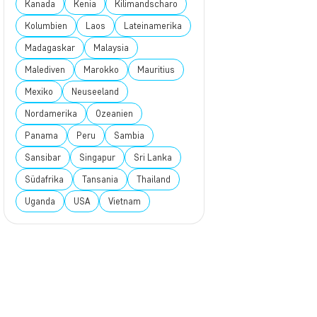
Kanada
Kenia
Kilimandscharo
Kolumbien
Laos
Lateinamerika
Madagaskar
Malaysia
Malediven
Marokko
Mauritius
Mexiko
Neuseeland
Nordamerika
Ozeanien
Panama
Peru
Sambia
Sansibar
Singapur
Sri Lanka
Südafrika
Tansania
Thailand
Uganda
USA
Vietnam