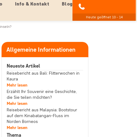
o
Info & Kontakt
Blog
04193 809 4515
Heute geöffnet 10 - 14
inseln?
Allgemeine Informationen
Neueste Artikel
Reisebericht aus Bali: Flitterwochen in
Kaura
Mehr lesen
Erzählt Ihr Souvenir eine Geschichte,
die Sie teilen möchten?
Mehr lesen
Reisebericht aus Malaysia: Bootstour
auf dem Kinabatangan-Fluss im
Norden Borneos
Mehr lesen
Thema