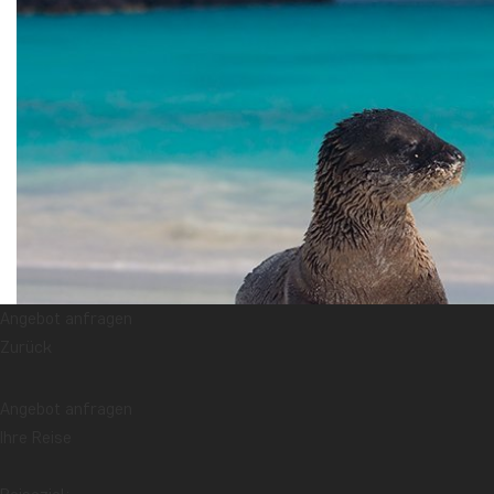
Angebot anfragen
Zurück
Angebot anfragen
Ihre Reise
Die Trockenzeit dauert von Juli bis Dezember. Diese Zeit wird al
Lufttemperatur niedriger sind als während der Regenzeit. Es reg