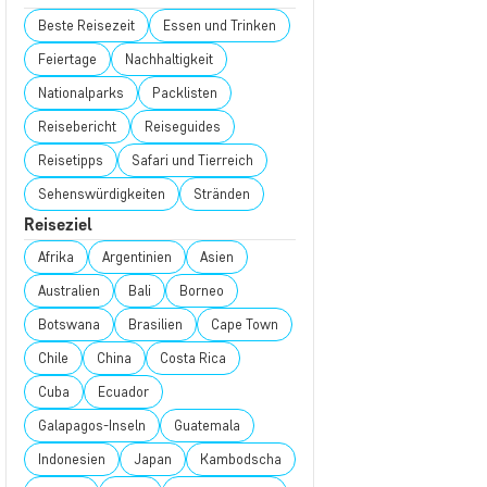
Beste Reisezeit
Essen und Trinken
Feiertage
Nachhaltigkeit
Nationalparks
Packlisten
Reisebericht
Reiseguides
Reisetipps
Safari und Tierreich
Sehenswürdigkeiten
Stränden
Reiseziel
Afrika
Argentinien
Asien
Australien
Bali
Borneo
Botswana
Brasilien
Cape Town
Chile
China
Costa Rica
Cuba
Ecuador
Galapagos-Inseln
Guatemala
Indonesien
Japan
Kambodscha