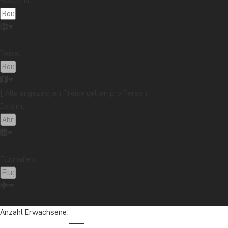
Reiseziel:
kalt.
In dieser Zeit klettern die Temperaturen auf durchschnittlich 
liegt bei durchschnittlich 21 bis 23 Grad (vor Isabela), wenn die
Reise:
Temperatur am niedrigsten ist. Sie können noch immer schnorchel
Neoprenanzug zu tragen.
Alle angezeigten Preise gelten pro Person
Die Trockenzeit wird auch „Garúa“ genannt, da diesiges Wetter c
Datum:
des Humboldt- und des Cromwellstroms.
Das erwartet Sie während der Trockenzeit auf den Galapagosin
Weniger Regen als in den restlichen Monaten des Jahres
Flughafen:
Sonne, blauer Himmel, aber etwas kühler als während der
Garúa-Nebel, besonders im Hochland
Die Wassertemperatur ist etwas kühler, das Meer aufgru
Man kann noch immer gut schnorcheln, aber es kann notwe
Anzahl Erwachsene:
Viele Tiere brüten aufgrund des kühleren Wetters zu diese