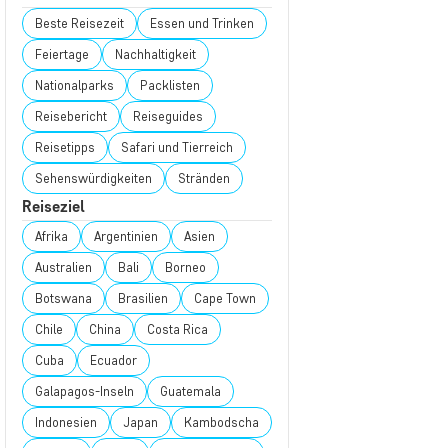
Beste Reisezeit
Essen und Trinken
Feiertage
Nachhaltigkeit
Nationalparks
Packlisten
Reisebericht
Reiseguides
Reisetipps
Safari und Tierreich
Sehenswürdigkeiten
Stränden
Reiseziel
Afrika
Argentinien
Asien
Australien
Bali
Borneo
Botswana
Brasilien
Cape Town
Chile
China
Costa Rica
Cuba
Ecuador
Galapagos-Inseln
Guatemala
Indonesien
Japan
Kambodscha