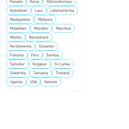
Kanada
Kenia
Kilimandscharo
Kolumbien
Laos
Lateinamerika
Madagaskar
Malaysia
Malediven
Marokko
Mauritius
Mexiko
Neuseeland
Nordamerika
Ozeanien
Panama
Peru
Sambia
Sansibar
Singapur
Sri Lanka
Südafrika
Tansania
Thailand
Uganda
USA
Vietnam