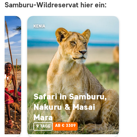
Samburu-Wildreservat hier ein:
KENIA
ru,
Safari in Samburu,
Nakuru & Masai
Mara
AB € 3309
9 TAGE