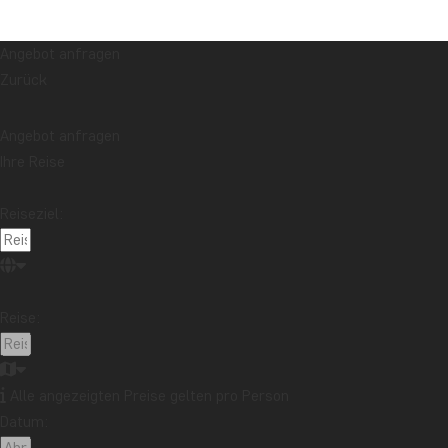
Angebot anfragen
Zurück
Angebot anfragen
Ihre Reise
Reiseziel:
Reise:
Alle angezeigten Preise gelten pro Person
Datum: