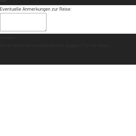
Eventuelle Anmerkungen zur Reise:
Senden
Sie erhalten ein unverbindliches Angebot für die Reise.
SICHERHEITSGARANTIE & PREISGARANTIE
Titelseite
Nachrichten & Reiseartikel