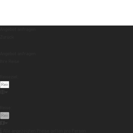
Angebot anfragen
Zurück
Angebot anfragen
Ihre Reise
Reiseziel:
Reise:
Alle angezeigten Preise gelten pro Person