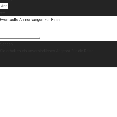
Eventuelle Anmerkungen zur Reise:
Senden
Sie erhalten ein unverbindliches Angebot für die Reise.
SICHERHEITSGARANTIE & PREISGARANTIE
Titelseite
Nachrichten & Reiseartikel