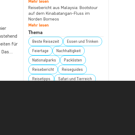
Mehr lesen
Reisebericht aus Malaysia: Bootstour
auf dem Kinabatangan-Fluss im
Norden Borneos
Mehr lesen
hier
Thema
chstehend
Beste Reisezeit
Essen und Trinken
eiten für
Feiertage
Nachhaltigkeit
n. Das…
Nationalparks
Packlisten
Reisebericht
Reiseguides
Reisetipps
Safari und Tierreich
Sehenswürdigkeiten
Stränden
 Mal.
Reiseziel
shuo
Afrika
Argentinien
Asien
rinnerte
Australien
Bali
Borneo
Botswana
Brasilien
Cape Town
Chile
China
Costa Rica