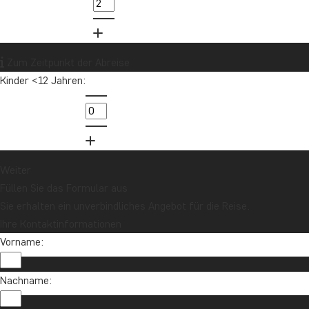
Mehr le
Zum Zeitpunkt der Abreise
Kinder <12 Jahren:
1
Weiter
Füllen Sie das Formular aus
Sie erhalten ein unverbindliches Angebot für die Reise.
Ihre Kontaktinformationen
Vorname:
Nachname: