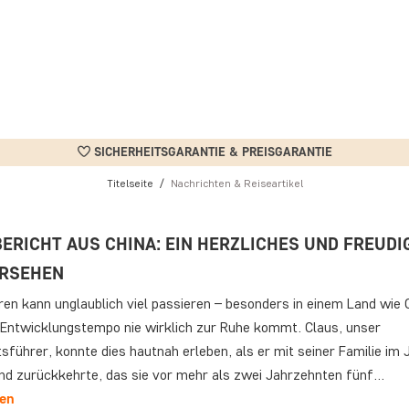
SICHERHEITSGARANTIE & PREISGARANTIE
Titelseite
Nachrichten & Reiseartikel
BERICHT AUS CHINA: EIN HERZLICHES UND FREUDI
RSEHEN
ren kann unglaublich viel passieren – besonders in einem Land wie C
Entwicklungstempo nie wirklich zur Ruhe kommt. Claus, unser
führer, konnte dies hautnah erleben, als er mit seiner Familie im J
and zurückkehrte, das sie vor mehr als zwei Jahrzehnten fünf…
sen