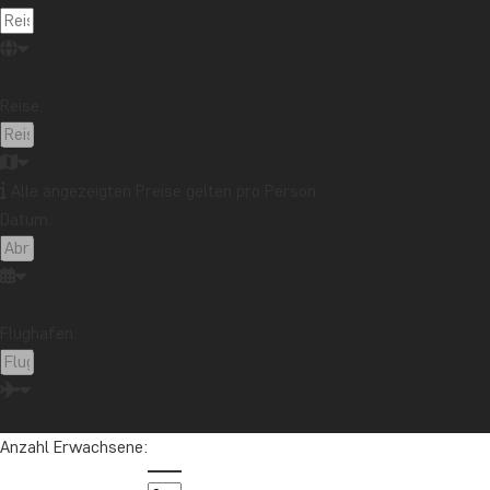
ESSEN 
EINFA
Reise:
China is
Pekingen
chinesisc
Alle angezeigten Preise gelten pro Person
Rohwaren
Datum:
Nachsteh
Gerichte
Mehr le
Flughafen:
7 HIS
Die Gesc
deutlich.
Monument
Anzahl Erwachsene:
einen Sp
erkunden