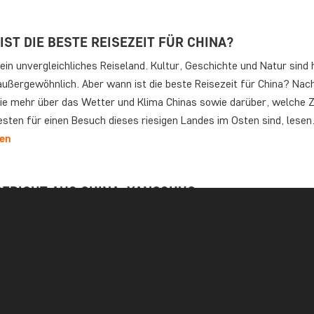
ST DIE BESTE REISEZEIT FÜR CHINA?
 ein unvergleichliches Reiseland. Kultur, Geschichte und Natur sind 
 außergewöhnlich. Aber wann ist die beste Reisezeit für China? Na
ie mehr über das Wetter und Klima Chinas sowie darüber, welche Z
esten für einen Besuch dieses riesigen Landes im Osten sind, lese
sen
BERICHT AUS CHINA: YANGSHUO
t 2018 besuchte unsere Asien-Managerin Michelle China zum ersten
end können Sie mehr über ihre Erlebnisse im wunderschönen Yang
f meinem Zugticket stand Fensterplatz. Ich freute mich. Der Sitz e
 Flugzeugsitz, und es gab Stewardessen an Bord. Ein ultramoderner
hwindigkeitszug sollte mich von Chengdu ins…
sen