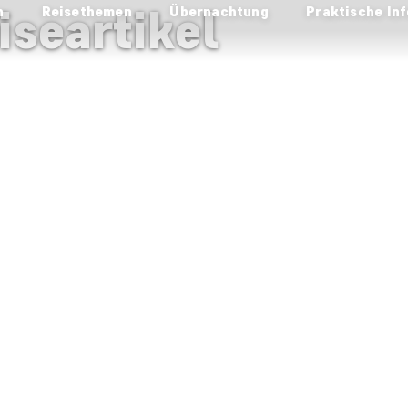
iseartikel
n
Reisethemen
Übernachtung
Praktische Inf