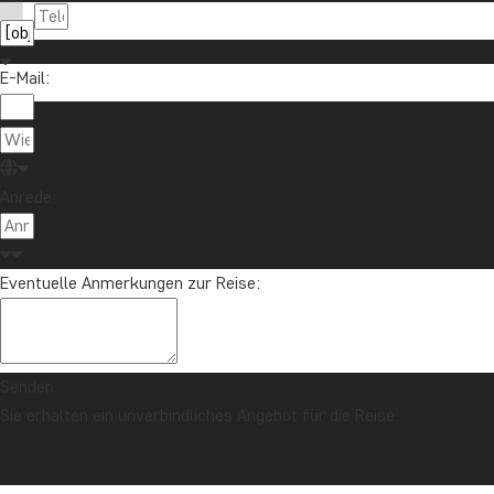
Möchten Sie Reiseinspirationen und Neuigkeiten 
Melden Sie sich für unseren Newsletter an und nehmen Sie an d
E-Mail:
Über TourC
Anrede:
TourCompas
04193 809 4515
Gartenstraße
info@tourcompass.de
Eventuelle Anmerkungen zur Reise:
DE-24558 Hen
Mo.-Do.: 10-16 | Fr.: 10-14
St-Nr.: 11 29
Deutschland
Senden
Sie erhalten ein unverbindliches Angebot für die Reise.
Copyright © 2006 - 2026 | TourCompass GmbH