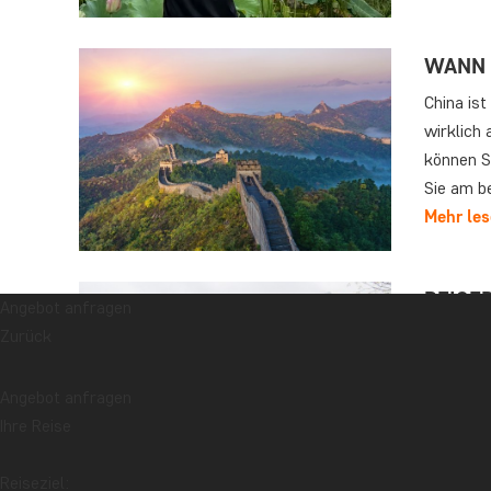
WANN I
China ist
wirklich
können S
Sie am b
Mehr le
REISE
Angebot anfragen
Zurück
Im Herbs
Nachsteh
lesen. Au
Angebot anfragen
an einen
Ihre Reise
Hochgesc
Mehr le
Reiseziel: