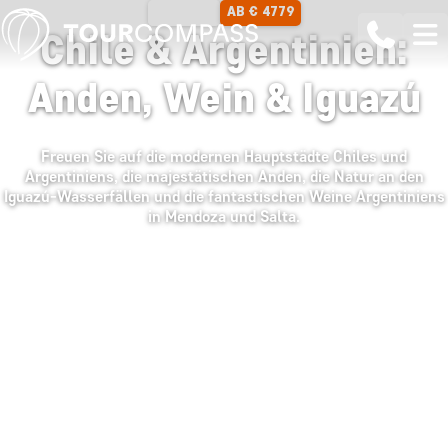
AB € 4779
14 TAGE
Chile & Argentinien:
Anden, Wein & Iguazú
Freuen Sie auf die modernen Hauptstädte Chiles und
Argentiniens, die majestätischen Anden, die Natur an den
Iguazú-Wasserfällen und die fantastischen Weine Argentiniens
in Mendoza und Salta.